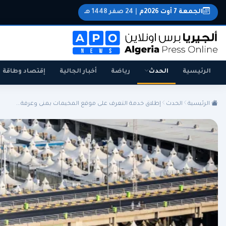
الجمعة 7 أوت 2026م
|
24 صفر 1448 هـ
الرئيسية
الحدث
رياضة
أخبار الجالية
إقتصاد وطاقة
الرئيسية
الحدث
إطلاق خدمة التعرف على موقع المخيمات بمنى وعرفة...
الجزائر
الجالية
المنتخب الوطني
سياسة
اقتصاد