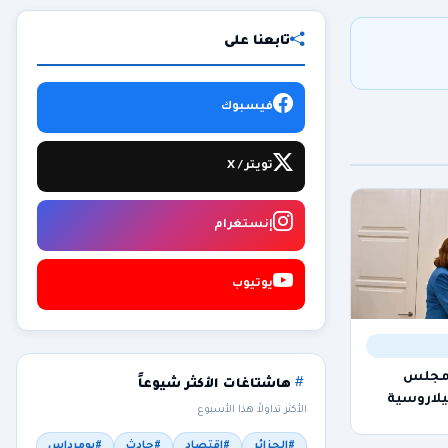
تابعنا على
فيسبوك
تويتر / X
إنستغرام
يوتيوب
 مجلس
هاشتاغات الأكثر شيوعاً
يلاروسية
الأكثر تداولاً هذا الأسبوع
#الجزائر
#اقتصاد
#حادث
#بومرداس