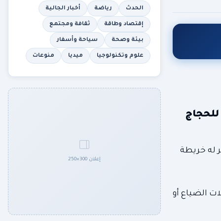
الحدث
رياضة
أخبار الجالية
إقتصاد وطاقة
ثقافة ومجتمع
بيئة وصحة
سياحة وأسفار
علوم وتكنولوجيا
ميديا
منوعات
 للحجاج
ر له خريطة
إعلان 300×250
ت الضياع أو