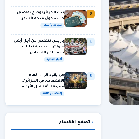
بنك الجزائر يوضح تفاصيل
3
جديدة حول منحة السفر
سياحة وأسفار
باريس تنتفض من أجل أيمن
4
صواش.. مسيرة تطالب
بالعدالة والقصاص
أخبار الجالية
من يقود الرأي العام
5
الاقتصادي في الجزائر؟…
معركة الثقة قبل الأرقام
إقتصاد وطاقة
تصفح الأقسام