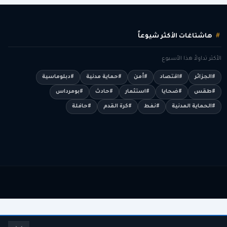
هاشتاغات الأكثر شيوعاً
الأكثر تداولاً هذا الأسبوع
#الجزائر
#اقتصاد
#أمن
#حماية مدنية
#دبلوماسية
#طقس
#ضحايا
#استثمار
#حادث
#بومرداس
#الحماية المدنية
#نفط
#كرة القدم
#حافلة