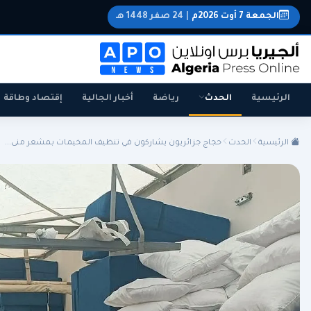
الجمعة 7 أوت 2026م
|
24 صفر 1448 هـ
الرئيسية
الحدث
رياضة
أخبار الجالية
إقتصاد وطاقة
الرئيسية
الحدث
حجاج جزائريون يشاركون في تنظيف المخيمات بمشعر منى...
الجزائر
الجالية
المنتخب الوطني
سياسة
اقتصاد