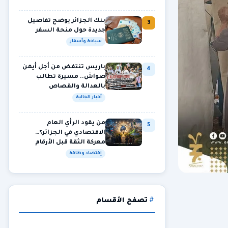
بنك الجزائر يوضح تفاصيل
3
جديدة حول منحة السفر
سياحة وأسفار
باريس تنتفض من أجل أيمن
4
صواش.. مسيرة تطالب
بالعدالة والقصاص
أخبار الجالية
من يقود الرأي العام
5
الاقتصادي في الجزائر؟…
معركة الثقة قبل الأرقام
إقتصاد وطاقة
تصفح الأقسام