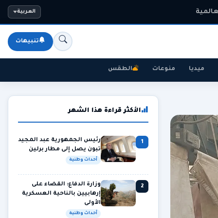
عالمية
العربية
تنبيهات
ميديا
منوعات
الطقس
الأكثر قراءة هذا الشهر
رئيس الجمهورية عبد المجيد
1
تبون يصل إلى مطار برلين
أحداث وطنية
وزارة الدفاع: القضاء على
2
إرهابيين بالناحية العسكرية
الأولى
أحداث وطنية