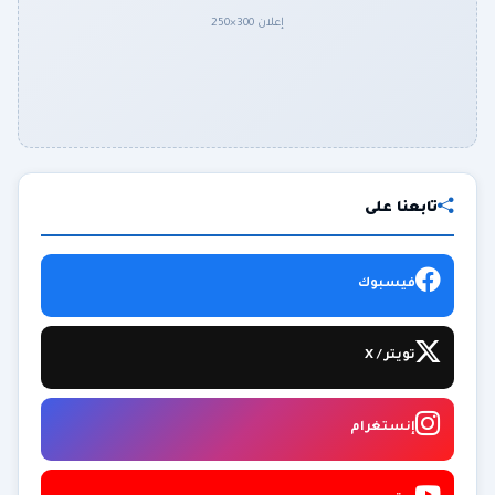
إعلان 300×250
تابعنا على
فيسبوك
تويتر / X
إنستغرام