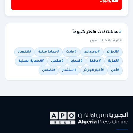
يوتيوب
هاشتاغات الأكثر شيوعاً
الأكثر تداولاً هذا الأسبوع
#الجزائر
#بومرداس
#حادث
#حماية مدنية
#اقتصاد
#تعزية
#حافلة
#ضحايا
#طقس
#الحماية المدنية
#أمن
#أخبار الجزائر
#استثمار
#تضامن