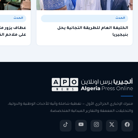
الحدث
الحدث
الخليفة العام للطريقة التجانية يحل
عطاف يزور م
بنيجيريا
على ملاحم الك
منبرك الإخباري الجزائري الأول — تغطية شاملة وآنية للأحداث الوطنية والدولية،
والتحليلات المعمقة والتقارير الميدانية المتخصصة.