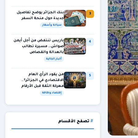
بنك الجزائر يوضح تفاصيل
3
جديدة حول منحة السفر
سياحة وأسفار
باريس تنتفض من أجل أيمن
4
صواش.. مسيرة تطالب
بالعدالة والقصاص
أخبار الجالية
من يقود الرأي العام
5
الاقتصادي في الجزائر؟…
معركة الثقة قبل الأرقام
إقتصاد وطاقة
تصفح الأقسام