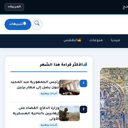
حج
العربية
تنبيهات
ميديا
منوعات
الطقس
الأكثر قراءة هذا الشهر
رئيس الجمهورية عبد المجيد
1
تبون يصل إلى مطار برلين
أحداث وطنية
وزارة الدفاع: القضاء على
2
إرهابيين بالناحية العسكرية
الأولى
أحداث وطنية