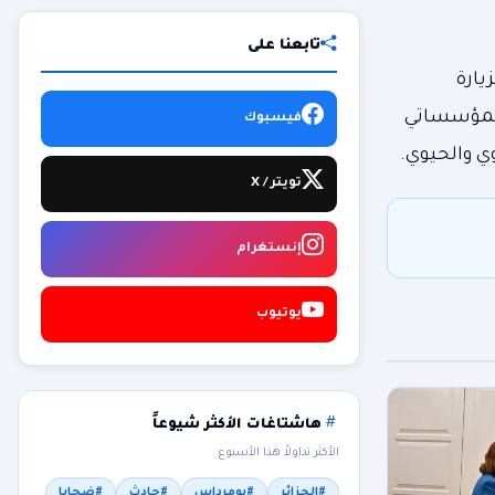
تابعنا على
يارة
المؤسساتي
فيسبوك
ي والحيوي.
تويتر / X
إنستغرام
يوتيوب
هاشتاغات الأكثر شيوعاً
الأكثر تداولاً هذا الأسبوع
#الجزائر
#بومرداس
#حادث
#ضحايا