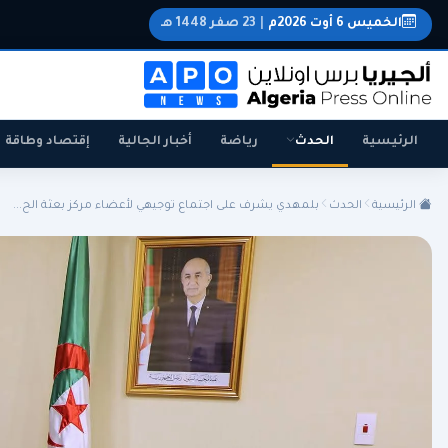
الخميس 6 أوت 2026م
|
23 صفر 1448 هـ
الرئيسية
الحدث
رياضة
أخبار الجالية
إقتصاد وطاقة
الرئيسية
الحدث
بلمهدي يشرف على اجتماع توجيهي لأعضاء مركز بعثة الح...
الجزائر
الجالية
المنتخب الوطني
سياسة
اقتصاد