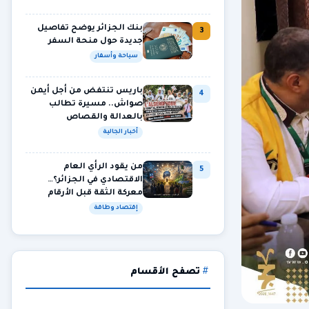
بنك الجزائر يوضح تفاصيل
3
جديدة حول منحة السفر
سياحة وأسفار
باريس تنتفض من أجل أيمن
4
صواش.. مسيرة تطالب
بالعدالة والقصاص
أخبار الجالية
من يقود الرأي العام
5
الاقتصادي في الجزائر؟…
معركة الثقة قبل الأرقام
إقتصاد وطاقة
تصفح الأقسام