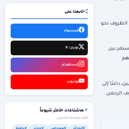
تابعنا على
 الظروف نحو
فيسبوك
تويتر / X
مستمر بين
هم
إنستغرام
يوتيوب
، داعيًا إلى
ف الرحمن.
هاشتاغات الأكثر شيوعاً
الأكثر تداولاً هذا الأسبوع
#الجزائر
#بومرداس
#حادث
#حافلة