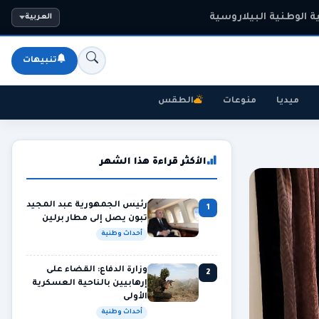
الوطنية البيلاروسية
العربية
تنبيهات
ميديا
منوعات
الطقس
الأكثر قراءة هذا الشهر
رئيس الجمهورية عبد المجيد
1
تبون يصل إلى مطار برلين
أحداث وطنية
وزارة الدفاع: القضاء على
2
إرهابيين بالناحية العسكرية
الأولى
أحداث وطنية