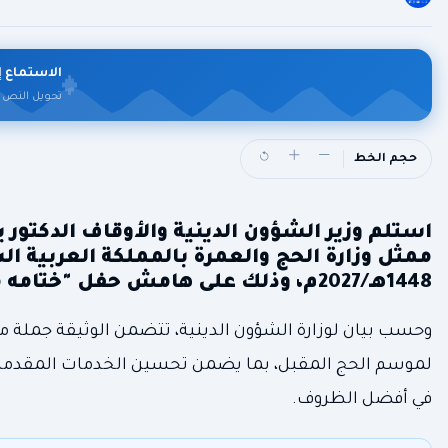
الاستماع إ
تحويل النص 
حجم الخط
استلم وزير الشؤون الدينية والأوقاف الدكتو
ممثل وزارة الحج والعمرة بالمملكة العربية ال
1448هـ/2027م، وذلك على هامش حفل "ختامه مسك" المنظم في ختام موسم حج 1447هـ/2026م.
وحسب بيان لوزارة الشؤون الدينية، تتضمن الوثيقة جملة من 
لموسم الحج المقبل، بما يضمن تحسين الخدمات المقدمة ل
في أفضل الظروف.