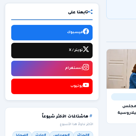
تابعنا على
فيسبوك
تويتر / X
إنستغرام
يوتيوب
 مجلس
يلاروسية
هاشتاغات الأكثر شيوعاً
الأكثر تداولاً هذا الأسبوع
#الجزائر
#بومرداس
#حادث
#ضحايا