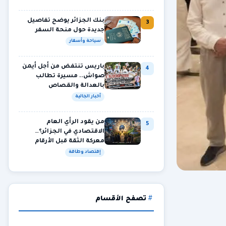
بنك الجزائر يوضح تفاصيل
3
جديدة حول منحة السفر
سياحة وأسفار
باريس تنتفض من أجل أيمن
4
صواش.. مسيرة تطالب
بالعدالة والقصاص
أخبار الجالية
من يقود الرأي العام
5
الاقتصادي في الجزائر؟…
معركة الثقة قبل الأرقام
إقتصاد وطاقة
تصفح الأقسام