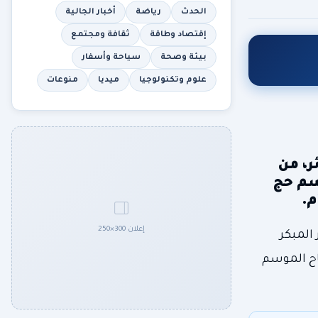
الحدث
رياضة
أخبار الجالية
إقتصاد وطاقة
ثقافة ومجتمع
بيئة وصحة
سياحة وأسفار
علوم وتكنولوجيا
ميديا
منوعات
ر، من
وسم حج
إعلان 300×250
المبكر
اح الموسم