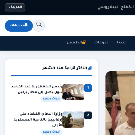
لكفاح البيلاروسي
العربية
تنبيهات
ميديا
منوعات
الطقس
الأكثر قراءة هذا الشهر
رئيس الجمهورية عبد المجيد
1
تبون يصل إلى مطار برلين
أحداث وطنية
وزارة الدفاع: القضاء على
2
إرهابيين بالناحية العسكرية
الأولى
أحداث وطنية