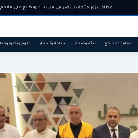
عطاف يزور متحف النصر في مينسك ويطلع على ملاحم ا
ثقافة ومجتمع
بيئة وصحة
سياحة وأسفار
علوم وتكنولوجيا
رياضة