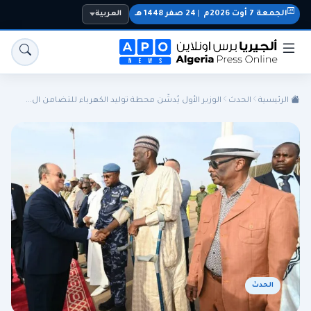
الجمعة 7 أوت 2026م
|
24 صفر 1448 هـ
العربية
الرئيسية
الحدث
الوزير الأول يُدشّن محطة توليد الكهرباء للتضامن ال...
الجزائر
الجالية
المنتخب الوطني
سياسة
اقتصاد
رياضة
الحدث