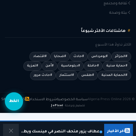
ثقافة ومجتمع
بيئة وصحة
هاشتاغات الأكثر شيوعاً
الأكثر تداولاً هذا الأسبوع
#الجزائر
#بومرداس
#حادث
#ضحايا
#اقتصاد
#حماية مدنية
#حافلة
#دبلوماسية
#أمن
#تعزية
#الحماية المدنية
#طقس
#استثمار
#حادث مرور
© 2026 Algeria Press Online
سياسة الخصوصية
شروط الاستخدام
RSS
Sitemap
الخط
تصميم وبرمجة
JoPixel
آخر الأخبار
عطاف يزور متحف النصر في مينسك ويطلع على ملاحم الكفاح البيلاروسي