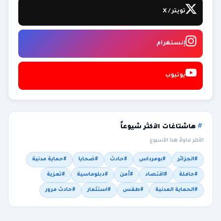
تويتر / X
إنستغرام
يوتيوب
هاشتاغات الأكثر شيوعاً
الأكثر تداولاً هذا الأسبوع
#الجزائر
#بومرداس
#حادث
#ضحايا
#حماية مدنية
#حافلة
#اقتصاد
#أمن
#دبلوماسية
#تعزية
#الحماية المدنية
#طقس
#استثمار
#حادث مرور