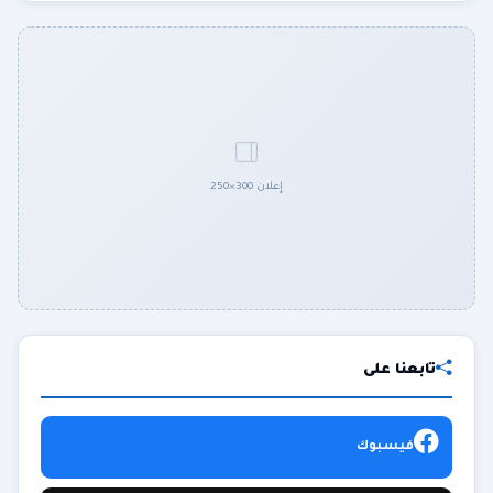
إعلان 300×250
تابعنا على
فيسبوك