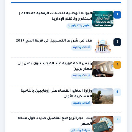
البوابة الوطنية للخدمات الرقمية dzds.dz |
1
استخرج وثائقك الإدارية
علوم وتكنولوجيا
هذه هي شروط التسجيل في قرعة الحج 2027
2
أحداث وطنية
رئيس الجمهورية عبد المجيد تبون يصل إلى
3
مطار برلين
أحداث وطنية
وزارة الدفاع: القضاء على إرهابيين بالناحية
4
العسكرية الأولى
أحداث وطنية
بنك الجزائر يوضح تفاصيل جديدة حول منحة
5
السفر
سياحة وأسفار