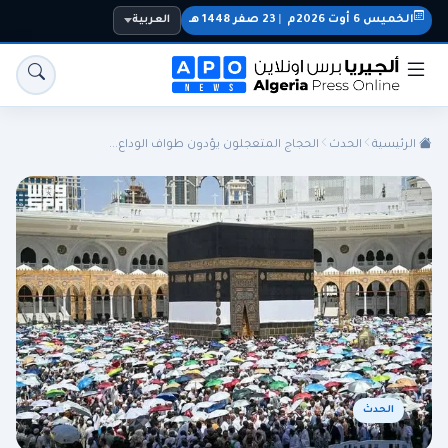
الخميس 6 أوت 2026م
|
23 صفر 1448 هـ
العربية
الرئيسية
الحدث
الحجاج المتعجلون يؤدون طواف الوداع...
الجزائر
الجالية
المنتخب الوطني
سياسة
اقتصاد
رياضة
الحدث