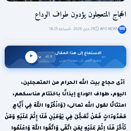
الحجاج المتعجلون يؤدون طواف الوداع
APO NEWS
29 ماي 2026 - الساعة 14:25
الاستماع إلى هذا المقال
تحويل النص إلى صوت — عربي
أدّى حجاج بيت الله الحرام من المتعجلين،
اليوم، طواف الوداع إيذانًا باختتام مناسكهم،
امتثالًا لقول الله تعالى: ﴿وَاذْكُرُوا اللَّهَ فِي أَيَّامٍ
مَعْدُودَاتٍ فَمَنْ تَعَجَّلَ فِي يَوْمَيْنِ فَلَا إِثْمَ عَلَيْهِ وَمَنْ
تَأَخَّرَ فَلَا إِثْمَ عَلَيْهِ لِمَنِ اتَّقَى وَاتَّقُوا اللَّهَ وَاعْلَمُوا