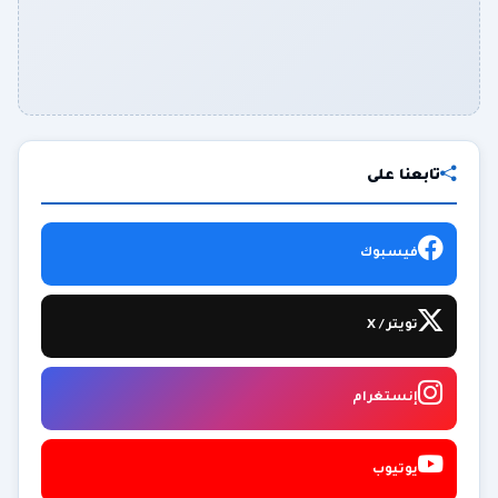
تابعنا على
فيسبوك
تويتر / X
إنستغرام
يوتيوب