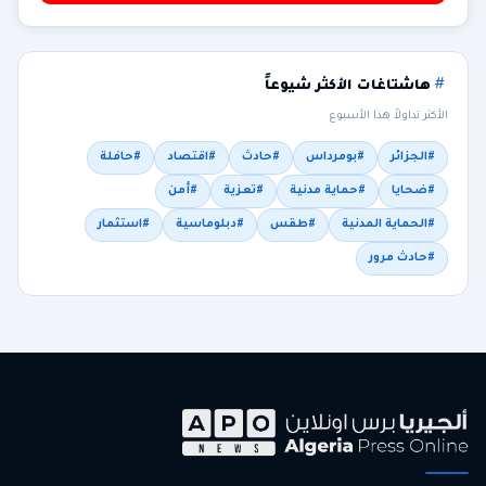
هاشتاغات الأكثر شيوعاً
الأكثر تداولاً هذا الأسبوع
#الجزائر
#بومرداس
#حادث
#اقتصاد
#حافلة
#ضحايا
#حماية مدنية
#تعزية
#أمن
#الحماية المدنية
#طقس
#دبلوماسية
#استثمار
#حادث مرور