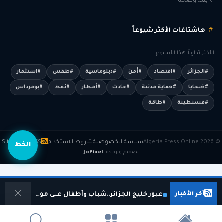
بيئة وصحة
هاشتاغات الأكثر شيوعاً
الأكثر تداولاً هذا الأسبوع
#الجزائر
#اقتصاد
#أمن
#دبلوماسية
#طقس
#استثمار
#ضحايا
#حماية مدنية
#حادث
#أمطار
#نفط
#بومرداس
#قسنطينة
#طاقة
© 2026 Algeria Press Online
سياسة الخصوصية
شروط الاستخدام
RSS
Sitemap
الخط
تصميم وبرمجة
JoPixel
آخر الأخبار
عبور خليج الجزائر..شباب وأطفال على موعد مع تحد رياضي مميز