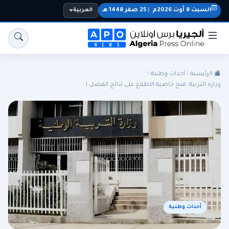
السبت 8 أوت 2026م
|
25 صفر 1448 هـ
العربية
الرئيسية
أحداث وطنية
وزارة التربية: فتح خاصية الاطلاع على نتائج الفصل ا...
الجزائر
الجالية
المنتخب الوطني
سياسة
اقتصاد
رياضة
أحداث وطنية