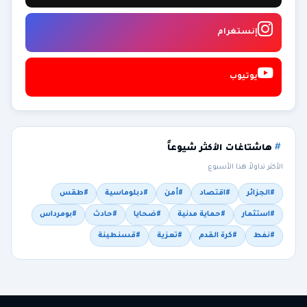
إنستغرام
يوتيوب
هاشتاغات الأكثر شيوعاً
الأكثر تداولاً هذا الأسبوع
#الجزائر
#اقتصاد
#أمن
#دبلوماسية
#طقس
#استثمار
#حماية مدنية
#ضحايا
#حادث
#بومرداس
#نفط
#كرة القدم
#تعزية
#قسنطينة