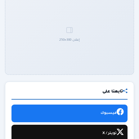
إعلان 300×250
تابعنا على
فيسبوك
تويتر / X