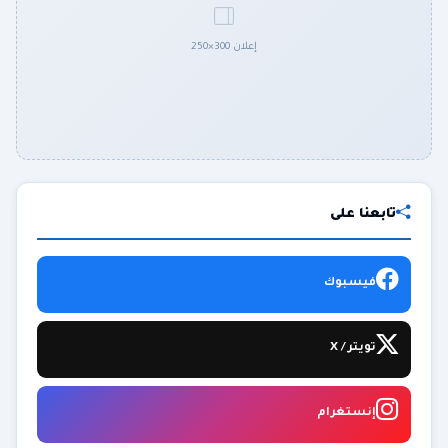
إعلان 300×250
تابعنا على
فيسبوك
تويتر / X
إنستغرام