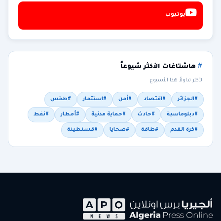
يوتيوب
هاشتاغات الأكثر شيوعاً
الأكثر تداولاً هذا الأسبوع
#الجزائر
#اقتصاد
#أمن
#استثمار
#طقس
#دبلوماسية
#حادث
#حماية مدنية
#أمطار
#نفط
#كرة القدم
#طاقة
#ضحايا
#قسنطينة