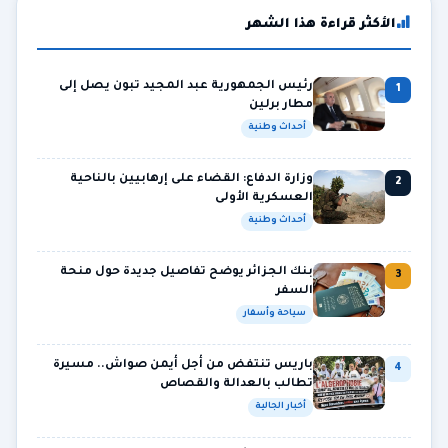
الأكثر قراءة هذا الشهر
رئيس الجمهورية عبد المجيد تبون يصل إلى
1
مطار برلين
أحداث وطنية
وزارة الدفاع: القضاء على إرهابيين بالناحية
2
العسكرية الأولى
أحداث وطنية
بنك الجزائر يوضح تفاصيل جديدة حول منحة
3
السفر
سياحة وأسفار
باريس تنتفض من أجل أيمن صواش.. مسيرة
4
تطالب بالعدالة والقصاص
أخبار الجالية