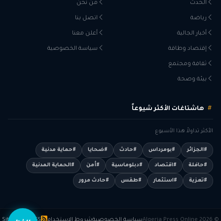
الحدث
من نحن
رياضة
اتصل بنا
أخبار الجالية
أعلن معنا
إقتصاد وطاقة
سياسة الخصوصية
ثقافة ومجتمع
بيئة وصحة
هاشتاغات الأكثر شيوعاً
الأكثر تداولاً هذا الأسبوع
#الجزائر
#بومرداس
#حادث
#ضحايا
#حماية مدنية
#حافلة
#اقتصاد
#دبلوماسية
#أمن
#الحماية المدنية
#تعزية
#استثمار
#طقس
#حادث مرور
© 2026 Algeria Press Online
سياسة الخصوصية
شروط الاستخدام
RSS
Sitemap