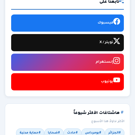
تابعنا على
فيسبوك
تويتر / X
إنستغرام
يوتيوب
هاشتاغات الأكثر شيوعاً
الأكثر تداولاً هذا الأسبوع
#الجزائر
#بومرداس
#حادث
#ضحايا
#حماية مدنية