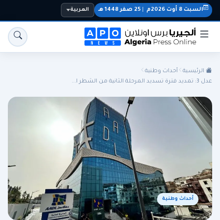
السبت 8 أوت 2026م
|
25 صفر 1448 هـ
العربية
الرئيسية
أحداث وطنية
عدل 3: تمديد فترة تسديد المرحلة الثانية من الشطر ا...
الجزائر
الجالية
المنتخب الوطني
سياسة
اقتصاد
رياضة
أحداث وطنية