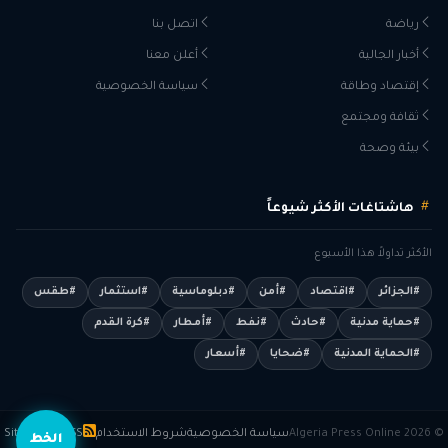
رياضة
اتصل بنا
أخبار الجالية
أعلن معنا
إقتصاد وطاقة
سياسة الخصوصية
ثقافة ومجتمع
بيئة وصحة
هاشتاغات الأكثر شيوعاً
الأكثر تداولاً هذا الأسبوع
#الجزائر
#اقتصاد
#أمن
#دبلوماسية
#استثمار
#طقس
#حماية مدنية
#حادث
#نفط
#أمطار
#كرة القدم
#الحماية المدنية
#ضحايا
#أسعار
© 2026 Algeria Press Online
سياسة الخصوصية
شروط الاستخدام
RSS
Sitemap
الخط