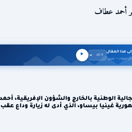
ير أحمد عطاف
لى هذا المقال
إلى صوت — عربي
استقبل وزير الدولة، وزير الشؤون الخا
هورية غينيا بيساو، الذي أدى له زيارة وداع عقب 