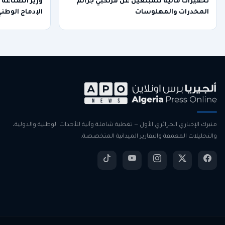
تحفيزات مالية للمبلغين عن مرتكبي جرائم
وزير الصناعة
المخدرات والمهلوسات
الإدماج الوطن
منبرك الإخباري الجزائري الأول — تغطية شاملة وآنية للأحداث الوطنية والدولية،
والتحليلات المعمقة والتقارير الميدانية المتخصصة.