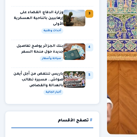
وزارة الدفاع: القضاء على
3
إرهابيين بالناحية العسكرية
الأولى
أحداث وطنية
بنك الجزائر يوضح تفاصيل
4
جديدة حول منحة السفر
سياحة وأسفار
باريس تنتفض من أجل أيمن
5
صواش.. مسيرة تطالب
بالعدالة والقصاص
أخبار الجالية
تصفح الأقسام