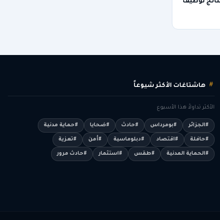
نتائج توظيف
هاشتاغات الأكثر شيوعاً
الأكثر تداولاً هذا الأسبوع
#الجزائر
#بومرداس
#حادث
#ضحايا
#حماية مدنية
#حافلة
#اقتصاد
#دبلوماسية
#أمن
#تعزية
#الحماية المدنية
#طقس
#استثمار
#حادث مرور