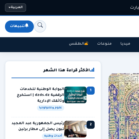
العربية
تنبيهات
ميديا
منوعات
الطقس
الأكثر قراءة هذا الشهر
البوابة الوطنية للخدمات
1
الرقمية dzds.dz | استخرج
وثائقك الإدارية
علوم وتكنولوجيا
رئيس الجمهورية عبد المجيد
2
تبون يصل إلى مطار برلين
أحداث وطنية