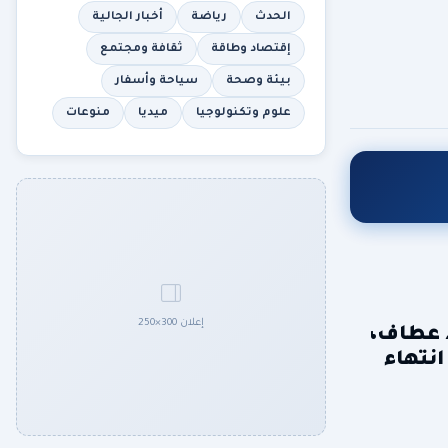
الحدث
رياضة
أخبار الجالية
إقتصاد وطاقة
ثقافة ومجتمع
بيئة وصحة
سياحة وأسفار
علوم وتكنولوجيا
ميديا
منوعات
إعلان 300×250
رجية والجالية الوطنية بالخارج والشؤون الإفريقية، ‎أحمد عطاف،
انتهاء