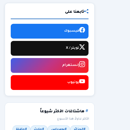
تابعنا على
فيسبوك
تويتر / X
إنستغرام
يوتيوب
هاشتاغات الأكثر شيوعاً
الأكثر تداولاً هذا الأسبوع
#الجزائر
#بومرداس
#حادث
#حافلة