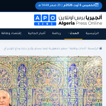
الخميس 6 أوت 2026م
|
23 صفر 1448 هـ
الرئيسية
الحدث
رياضة
أخبار الجالية
إقتصاد وطاقة
الرئيسية
أحداث وطنية
سفير جمهورية غينيا بيساو يؤدي زيارة وداع للوزير أح...
الجزائر
الجالية
المنتخب الوطني
سياسة
اقتصاد