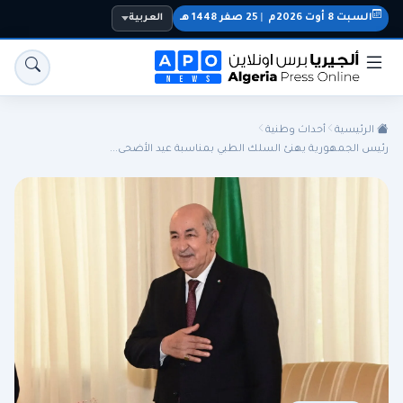
السبت 8 أوت 2026م
|
25 صفر 1448 هـ
العربية
الرئيسية
أحداث وطنية
رئيس الجمهورية يهنئ السلك الطبي بمناسبة عيد الأضحى...
الجزائر
الجالية
المنتخب الوطني
سياسة
اقتصاد
رياضة