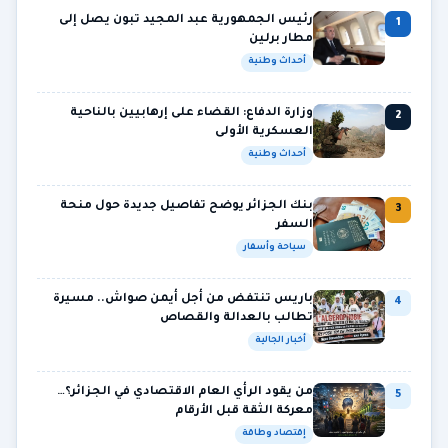
رئيس الجمهورية عبد المجيد تبون يصل إلى
1
مطار برلين
أحداث وطنية
وزارة الدفاع: القضاء على إرهابيين بالناحية
2
العسكرية الأولى
أحداث وطنية
بنك الجزائر يوضح تفاصيل جديدة حول منحة
3
السفر
سياحة وأسفار
باريس تنتفض من أجل أيمن صواش.. مسيرة
4
تطالب بالعدالة والقصاص
أخبار الجالية
من يقود الرأي العام الاقتصادي في الجزائر؟…
5
معركة الثقة قبل الأرقام
إقتصاد وطاقة