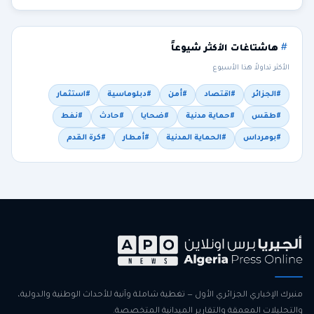
هاشتاغات الأكثر شيوعاً
الأكثر تداولاً هذا الأسبوع
#الجزائر
#اقتصاد
#أمن
#دبلوماسية
#استثمار
#طقس
#حماية مدنية
#ضحايا
#حادث
#نفط
#بومرداس
#الحماية المدنية
#أمطار
#كرة القدم
منبرك الإخباري الجزائري الأول — تغطية شاملة وآنية للأحداث الوطنية والدولية،
والتحليلات المعمقة والتقارير الميدانية المتخصصة.