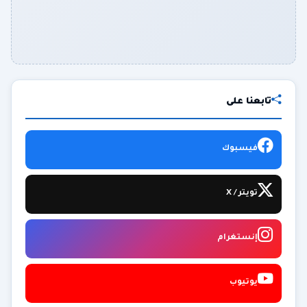
تابعنا على
فيسبوك
تويتر / X
إنستغرام
يوتيوب