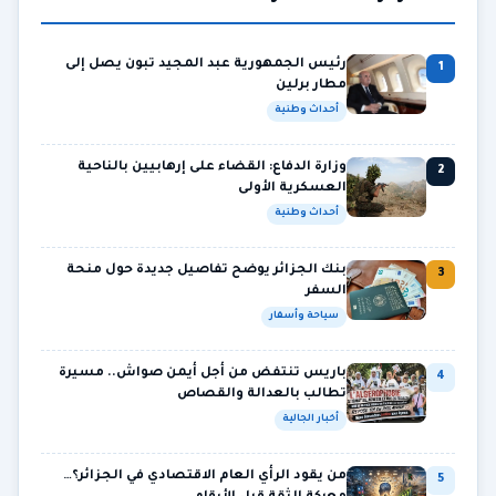
رئيس الجمهورية عبد المجيد تبون يصل إلى
1
مطار برلين
أحداث وطنية
وزارة الدفاع: القضاء على إرهابيين بالناحية
2
العسكرية الأولى
أحداث وطنية
بنك الجزائر يوضح تفاصيل جديدة حول منحة
3
السفر
سياحة وأسفار
باريس تنتفض من أجل أيمن صواش.. مسيرة
4
تطالب بالعدالة والقصاص
أخبار الجالية
من يقود الرأي العام الاقتصادي في الجزائر؟…
5