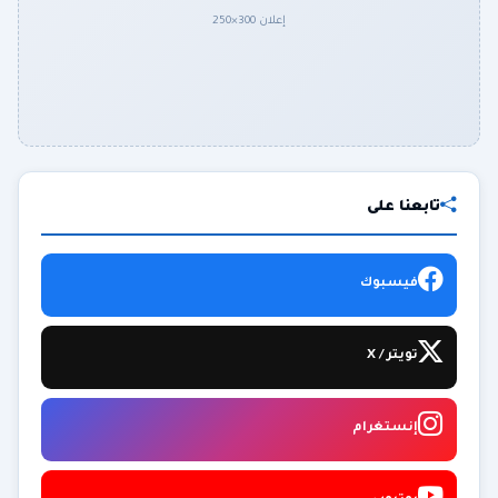
إعلان 300×250
تابعنا على
فيسبوك
تويتر / X
إنستغرام