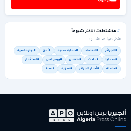
يوتيوب
هاشتاغات الأكثر شيوعاً
الأكثر تداولاً هذا الأسبوع
#الجزائر
#اقتصاد
#حماية مدنية
#أمن
#دبلوماسية
#ضحايا
#حادث
#طقس
#بومرداس
#استثمار
#حافلة
#أخبار الجزائر
#تعزية
#نفط