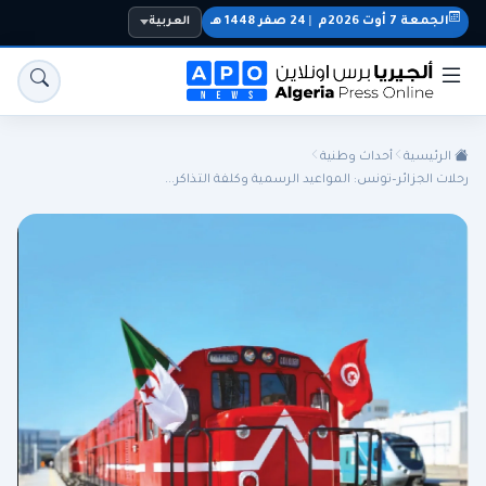
الجمعة 7 أوت 2026م
|
24 صفر 1448 هـ
العربية
الرئيسية
أحداث وطنية
رحلات الجزائر–تونس: المواعيد الرسمية وكلفة التذاكر...
الجزائر
الجالية
المنتخب الوطني
سياسة
اقتصاد
رياضة