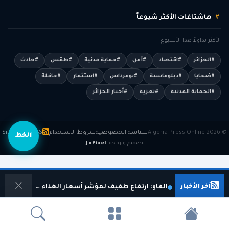
هاشتاغات الأكثر شيوعاً
الأكثر تداولاً هذا الأسبوع
#الجزائر
#اقتصاد
#أمن
#حماية مدنية
#طقس
#حادث
#ضحايا
#دبلوماسية
#بومرداس
#استثمار
#حافلة
#الحماية المدنية
#تعزية
#أخبار الجزائر
© 2026 Algeria Press Online
سياسة الخصوصية
شروط الاستخدام
RSS
Sitemap
الخط
تصميم وبرمجة
JoPixel
آخر الأخبار
الفاو: ارتفاع طفيف لمؤشر أسعار الغذاء العالمية