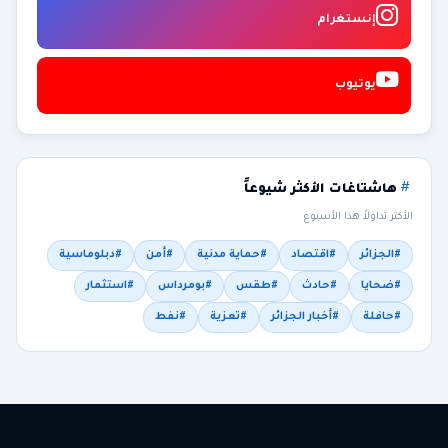
إنستغرام
يوتيوب
هاشتاغات الأكثر شيوعاً
الأكثر تداولاً هذا الأسبوع
#الجزائر
#اقتصاد
#حماية مدنية
#أمن
#دبلوماسية
#ضحايا
#حادث
#طقس
#بومرداس
#استثمار
#حافلة
#أخبار الجزائر
#تعزية
#نفط