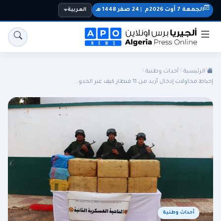
الجمعة 7 أوت 2026م
|
24 صفر 1448 هـ
العربية
الرئيسية
أحداث وطنية
إحباط محاولات إدخال أزيد من 11 قنطار كيف عبر الحدو...
الجزائر
الجالية
المنتخب الوطني
سياسة
اقتصاد
رياضة
أحداث وطنية