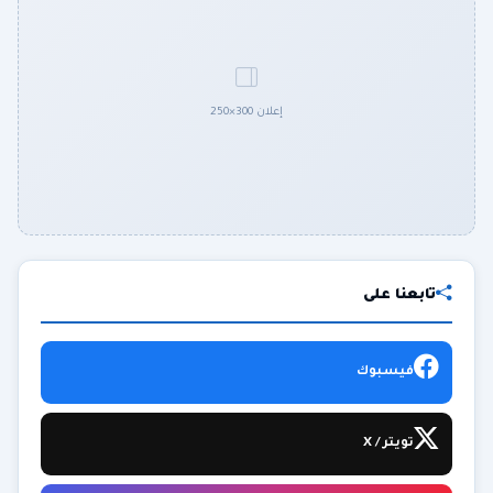
إعلان 300×250
تابعنا على
فيسبوك
تويتر / X