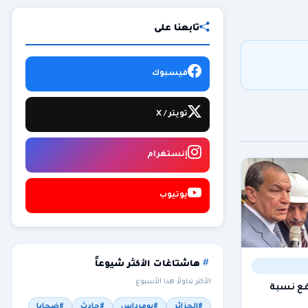
تابعنا على
فيسبوك
تويتر / X
إنستغرام
يوتيوب
هاشتاغات الأكثر شيوعاً
الأكثر تداولاً هذا الأسبوع
فع نسبة
#الجزائر
#بومرداس
#حادث
#ضحايا