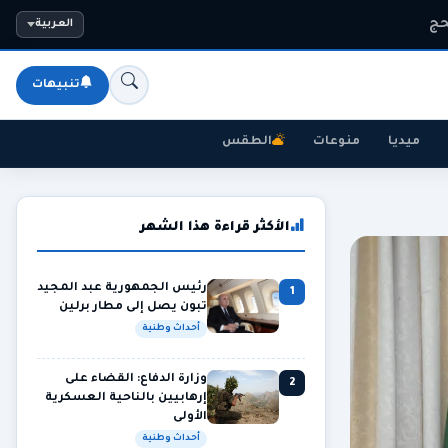
حج
العربية
تنبيهات
ميديا
منوعات
الطقس
الأكثر قراءة هذا الشهر
رئيس الجمهورية عبد المجيد
1
تبون يصل إلى مطار برلين
أحداث وطنية
وزارة الدفاع: القضاء على
2
إرهابيين بالناحية العسكرية
الأولى
أحداث وطنية