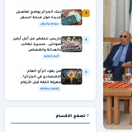
بنك الجزائر يوضح تفاصيل
3
جديدة حول منحة السفر
سياحة وأسفار
باريس تنتفض من أجل أيمن
4
صواش.. مسيرة تطالب
بالعدالة والقصاص
أخبار الجالية
من يقود الرأي العام
5
الاقتصادي في الجزائر؟…
معركة الثقة قبل الأرقام
إقتصاد وطاقة
تصفح الأقسام