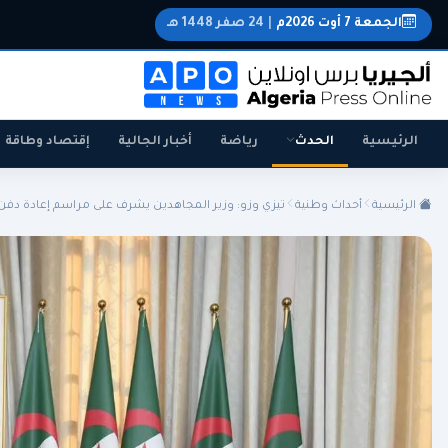
الجمعة 7 أوت 2026م
|
24 صفر 1448 هـ
الرئيسية
الحدث
رياضة
أخبار الجالية
إقتصاد وطاقة
الرئيسية
أحداث وطنية
تيزي وزو: وزير المجاهدين يشرف على مراسم إعادة دفن .
الجزائر
الجالية
المنتخب الوطني
سياسة
اقتصاد