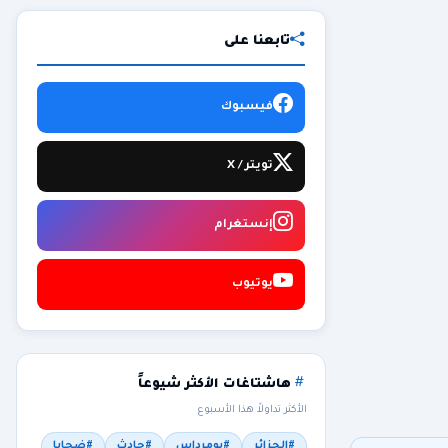
تابعنا على
فيسبوك
تويتر / X
إنستغرام
يوتيوب
هاشتاغات الأكثر شيوعاً
الأكثر تداولاً هذا الأسبوع
#الجزائر
#بومرداس
#حادث
#ضحايا