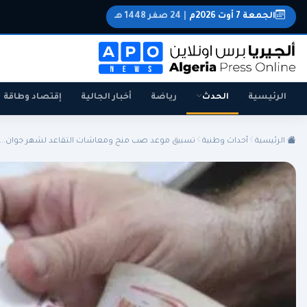
الجمعة 7 أوت 2026م
|
24 صفر 1448 هـ
الرئيسية
الحدث
رياضة
أخبار الجالية
إقتصاد وطاقة
الرئيسية
أحداث وطنية
تسبيق موعد صب منح ومعاشات التقاعد لشهر جوان...
الجزائر
الجالية
المنتخب الوطني
سياسة
اقتصاد