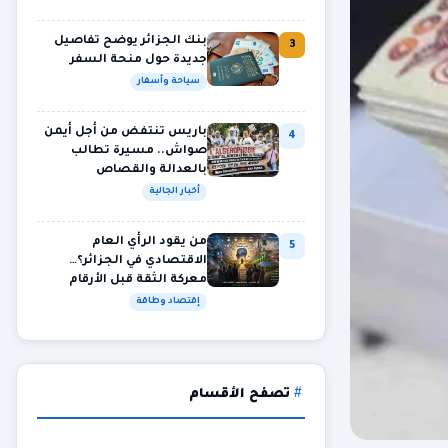
بنك الجزائر يوضح تفاصيل
3
جديدة حول منحة السفر
سياحة وأسفار
باريس تنتفض من أجل أيمن
4
صواش.. مسيرة تطالب
بالعدالة والقصاص
أخبار الجالية
من يقود الرأي العام
5
الاقتصادي في الجزائر؟…
معركة الثقة قبل الأرقام
إقتصاد وطاقة
تصفح الأقسام