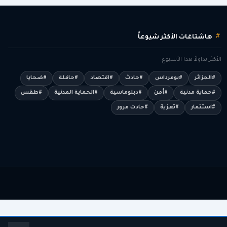
هاشتاغات الأكثر شيوعاً
الأكثر تداولاً هذا الأسبوع
#الجزائر
#بومرداس
#حادث
#اقتصاد
#حافلة
#ضحايا
#حماية مدنية
#أمن
#دبلوماسية
#الحماية المدنية
#طقس
#استثمار
#تعزية
#حادث مرور