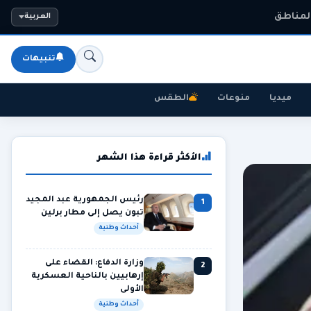
المناطق
العربية
تنبيهات
ميديا
منوعات
الطقس
الأكثر قراءة هذا الشهر
رئيس الجمهورية عبد المجيد
1
تبون يصل إلى مطار برلين
أحداث وطنية
وزارة الدفاع: القضاء على
2
إرهابيين بالناحية العسكرية
الأولى
أحداث وطنية