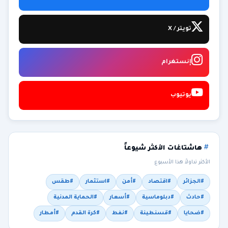
تويتر / X
إنستغرام
يوتيوب
هاشتاغات الأكثر شيوعاً
الأكثر تداولاً هذا الأسبوع
#الجزائر
#اقتصاد
#أمن
#استثمار
#طقس
#حادث
#دبلوماسية
#أسعار
#الحماية المدنية
#ضحايا
#قسنطينة
#نفط
#كرة القدم
#أمطار