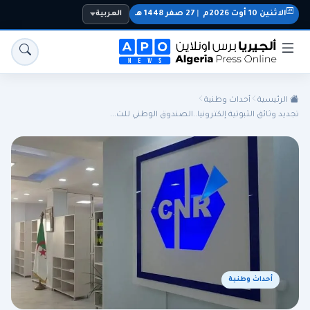
الاثنين 10 أوت 2026م
|
27 صفر 1448 هـ
العربية
الرئيسية
أحداث وطنية
تجديد وثائق الثبوتية إلكترونيا..الصندوق الوطني للت...
الجزائر
الجالية
المنتخب الوطني
سياسة
اقتصاد
رياضة
أحداث وطنية