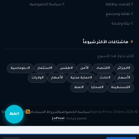
إقتصاد وطاقة
سياسة الخصوصية
ثقافة ومجتمع
بيئة وصحة
هاشتاغات الأكثر شيوعاً
الأكثر تداولاً هذا الأسبوع
#الجزائر
#اقتصاد
#أمن
#طقس
#استثمار
#دبلوماسية
#أسعار
#حادث
#حماية مدنية
#أمطار
#ولايات
#قسنطينة
#ضحايا
#نفط
© 2026 Algeria Press Online
سياسة الخصوصية
شروط الاستخدام
RSS
Sitemap
الخط
تصميم وبرمجة
JoPixel