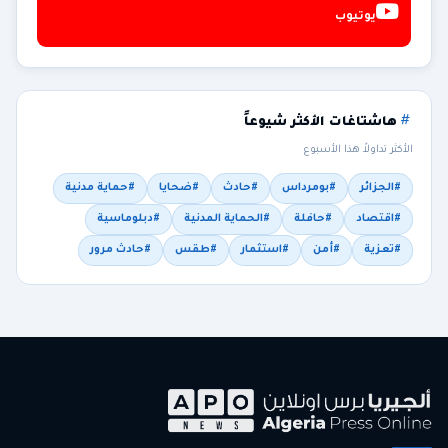
يوتيوب
هاشتاغات الأكثر شيوعاً
الأكثر تداولاً هذا الأسبوع
#الجزائر
#بومرداس
#حادث
#ضحايا
#حماية مدنية
#اقتصاد
#حافلة
#الحماية المدنية
#دبلوماسية
#تعزية
#أمن
#استثمار
#طقس
#حادث مرور