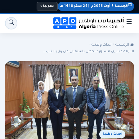
الجمعة 7 أوت 2026م
|
24 صفر 1448 هـ
العربية
الرئيسية
أحداث وطنية
النابغة منار بن مستورة تحظى باستقبال من وزير الترب...
الجزائر
الجالية
المنتخب الوطني
سياسة
اقتصاد
رياضة
أحداث وطنية