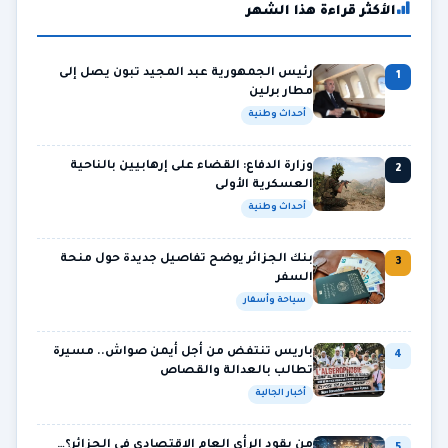
الأكثر قراءة هذا الشهر
رئيس الجمهورية عبد المجيد تبون يصل إلى
1
مطار برلين
أحداث وطنية
وزارة الدفاع: القضاء على إرهابيين بالناحية
2
العسكرية الأولى
أحداث وطنية
بنك الجزائر يوضح تفاصيل جديدة حول منحة
3
السفر
سياحة وأسفار
باريس تنتفض من أجل أيمن صواش.. مسيرة
4
تطالب بالعدالة والقصاص
أخبار الجالية
من يقود الرأي العام الاقتصادي في الجزائر؟…