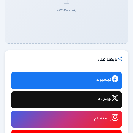
إعلان 300×250
تابعنا على
فيسبوك
تويتر / X
إنستغرام