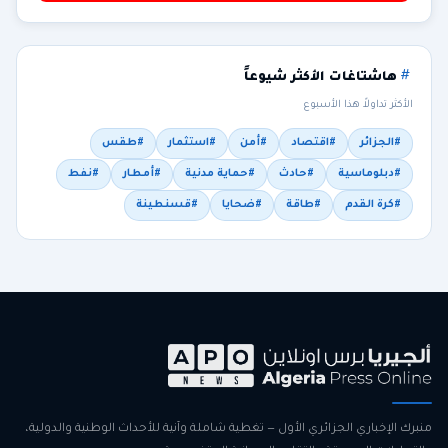
هاشتاغات الأكثر شيوعاً
الأكثر تداولاً هذا الأسبوع
#الجزائر
#اقتصاد
#أمن
#استثمار
#طقس
#دبلوماسية
#حادث
#حماية مدنية
#أمطار
#نفط
#كرة القدم
#طاقة
#ضحايا
#قسنطينة
منبرك الإخباري الجزائري الأول — تغطية شاملة وآنية للأحداث الوطنية والدولية،