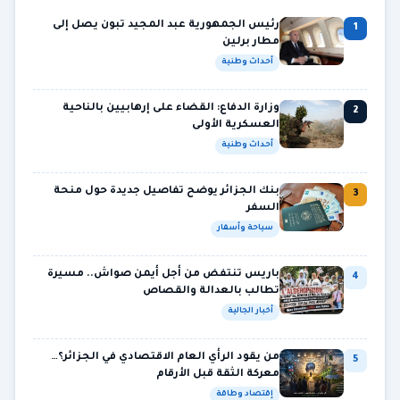
رئيس الجمهورية عبد المجيد تبون يصل إلى
1
مطار برلين
أحداث وطنية
وزارة الدفاع: القضاء على إرهابيين بالناحية
2
العسكرية الأولى
أحداث وطنية
بنك الجزائر يوضح تفاصيل جديدة حول منحة
3
السفر
سياحة وأسفار
باريس تنتفض من أجل أيمن صواش.. مسيرة
4
تطالب بالعدالة والقصاص
أخبار الجالية
من يقود الرأي العام الاقتصادي في الجزائر؟…
5
معركة الثقة قبل الأرقام
إقتصاد وطاقة