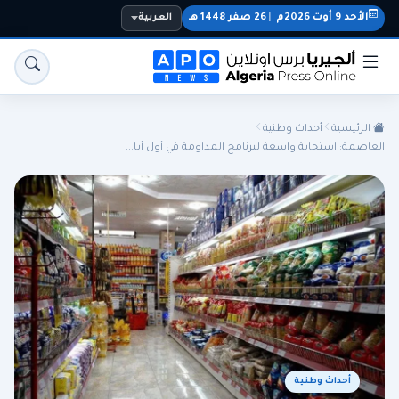
الأحد 9 أوت 2026م
|
26 صفر 1448 هـ
العربية
الرئيسية
أحداث وطنية
العاصمة: استجابة واسعة لبرنامج المداومة في أول أيا...
الجزائر
الجالية
المنتخب الوطني
سياسة
اقتصاد
رياضة
أحداث وطنية