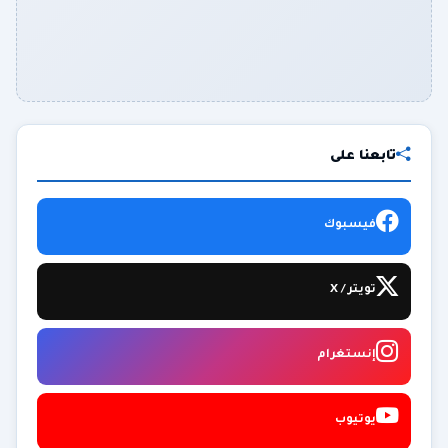
تابعنا على
فيسبوك
تويتر / X
إنستغرام
يوتيوب