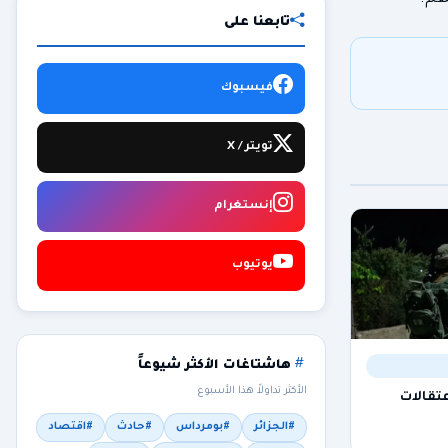
تابعنا على
فيسبوك
تويتر / X
إنستغرام
يوتيوب
هاشتاغات الأكثر شيوعاً
الأكثر تداولاً هذا الأسبوع
تقالات
#الجزائر
#بومرداس
#حادث
#اقتصاد