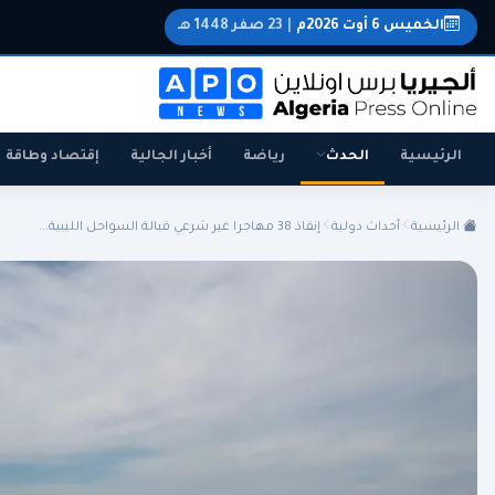
الخميس 6 أوت 2026م
|
23 صفر 1448 هـ
الرئيسية
الحدث
رياضة
أخبار الجالية
إقتصاد وطاقة
الرئيسية
أحداث دولية
إنقاذ 38 مهاجرا غير شرعي قبالة السواحل الليبية...
الجزائر
الجالية
المنتخب الوطني
سياسة
اقتصاد