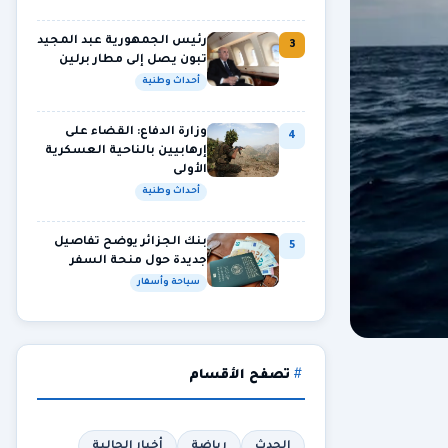
رئيس الجمهورية عبد المجيد
3
تبون يصل إلى مطار برلين
أحداث وطنية
وزارة الدفاع: القضاء على
4
إرهابيين بالناحية العسكرية
الأولى
أحداث وطنية
بنك الجزائر يوضح تفاصيل
5
جديدة حول منحة السفر
سياحة وأسفار
تصفح الأقسام
الحدث
رياضة
أخبار الجالية