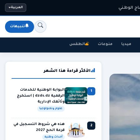
اج الوطني
العربية
تنبيهات
ميديا
منوعات
الطقس
الأكثر قراءة هذا الشهر
البوابة الوطنية للخدمات
1
الرقمية dzds.dz | استخرج
وثائقك الإدارية
علوم وتكنولوجيا
هذه هي شروط التسجيل في
2
قرعة الحج 2027
أحداث وطنية