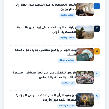
رئيس الجمهورية عبد المجيد تبون يصل إلى
1
مطار برلين
أحداث وطنية
وزارة الدفاع: القضاء على إرهابيين بالناحية
2
العسكرية الأولى
أحداث وطنية
بنك الجزائر يوضح تفاصيل جديدة حول منحة
3
السفر
سياحة وأسفار
باريس تنتفض من أجل أيمن صواش.. مسيرة
4
تطالب بالعدالة والقصاص
أخبار الجالية
من يقود الرأي العام الاقتصادي في الجزائر؟…
5
معركة الثقة قبل الأرقام
إقتصاد وطاقة