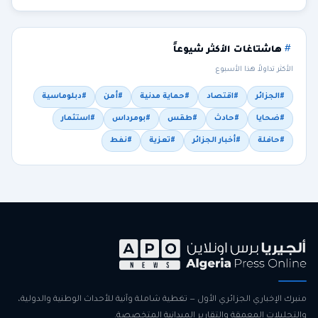
هاشتاغات الأكثر شيوعاً
الأكثر تداولاً هذا الأسبوع
#الجزائر
#اقتصاد
#حماية مدنية
#أمن
#دبلوماسية
#ضحايا
#حادث
#طقس
#بومرداس
#استثمار
#حافلة
#أخبار الجزائر
#تعزية
#نفط
منبرك الإخباري الجزائري الأول — تغطية شاملة وآنية للأحداث الوطنية والدولية،
والتحليلات المعمقة والتقارير الميدانية المتخصصة.