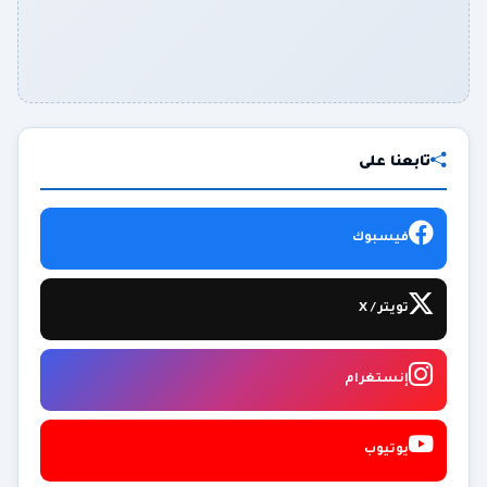
تابعنا على
فيسبوك
تويتر / X
إنستغرام
يوتيوب