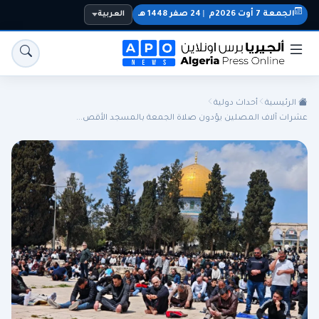
الجمعة 7 أوت 2026م
|
24 صفر 1448 هـ
العربية
الرئيسية
أحداث دولية
عشرات آلاف المصلين يؤدون صلاة الجمعة بالمسجد الأقص...
الجزائر
الجالية
المنتخب الوطني
سياسة
اقتصاد
رياضة