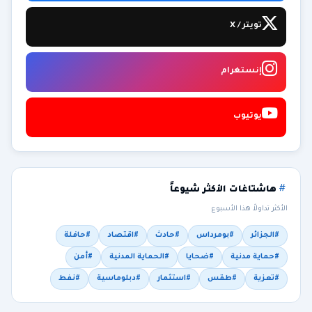
تويتر / X
إنستغرام
يوتيوب
هاشتاغات الأكثر شيوعاً
الأكثر تداولاً هذا الأسبوع
#الجزائر
#بومرداس
#حادث
#اقتصاد
#حافلة
#حماية مدنية
#ضحايا
#الحماية المدنية
#أمن
#تعزية
#طقس
#استثمار
#دبلوماسية
#نفط