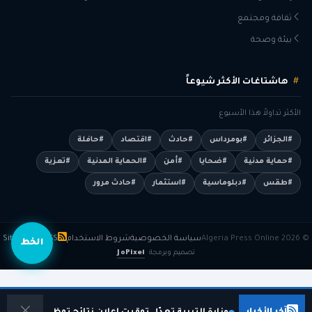
ثقافة ومجتمع
بيئة وصحة
هاشتاغات الأكثر شيوعاً
الأكثر تداولاً هذا الأسبوع
#الجزائر
#بومرداس
#حادث
#اقتصاد
#حافلة
#حماية مدنية
#ضحايا
#أمن
#الحماية المدنية
#تعزية
#طقس
#دبلوماسية
#استثمار
#حادث مرور
© 2026 Algeria Press Online
سياسة الخصوصية
شروط الاستخدام
RSS
Sitemap
الخط
تصميم وبرمجة
JoPixel