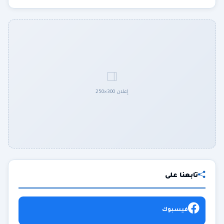
إعلان 300×250
تابعنا على
فيسبوك