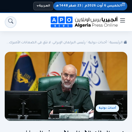
الخميس 6 أوت 2026م
|
23 صفر 1448 هـ
العربية
الرئيسية
أحداث دولية
رئيس البرلمان الإيراني: لا نثق في الضمانات الأميرك...
الجزائر
الجالية
المنتخب الوطني
سياسة
اقتصاد
رياضة
أحداث دولية