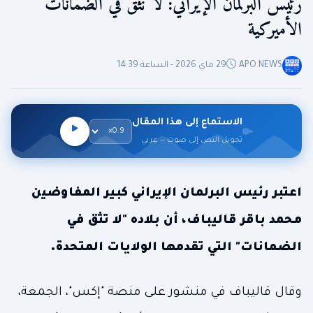
رئيس البرلمان الإيراني: لا نثق في الضمانات
الأميركية
APO NEWS
29 ماي 2026 - الساعة 14:39
الاستماع إلى هذا المقال
تحويل النص إلى صوت — عربي
اعتبر رئيس البرلمان الإيراني كبير المفاوضين
محمد باقر قاليباف، أن بلاده "لا تثق في
الضمانات" التي تقدمها الولايات المتحدة.
وقال قاليباف في منشور على منصة "إكس"، الجمعة،