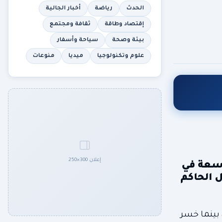
الحدث
رياضة
أخبار الجالية
إقتصاد وطاقة
ثقافة ومجتمع
بيئة وصحة
سياحة وأسفار
علوم وتكنولوجيا
ميديا
منوعات
إعلان 300×250
سب واسعة في
ل الحاكم
زب "ريفورم" صافي مكاسب بلغ 270 مقعدا جديدا، بينما خسر