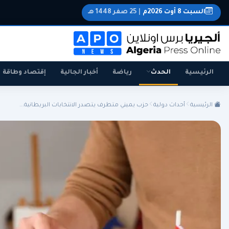
السبت 8 أوت 2026م
|
25 صفر 1448 هـ
الرئيسية
الحدث
رياضة
أخبار الجالية
إقتصاد وطاقة
الرئيسية
أحداث دولية
حزب يميني متطرف يتصدر الانتخابات البريطانية...
الجزائر
الجالية
المنتخب الوطني
سياسة
اقتصاد