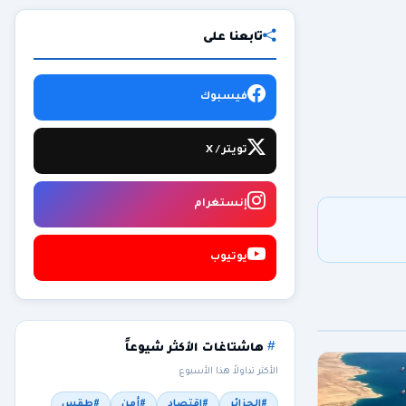
تابعنا على
فيسبوك
تويتر / X
إنستغرام
يوتيوب
هاشتاغات الأكثر شيوعاً
الأكثر تداولاً هذا الأسبوع
#الجزائر
#اقتصاد
#أمن
#طقس