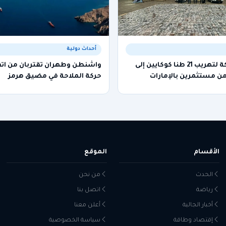
أحداث دولية
الإطاحة بشبكة لتهريب 21 طنا كوكايين إلى
واشنطن وطهران تقتربان من اتف
من مستثمرين بالإمارات
حركة الملاحة في مضيق هرمز
الأقسام
الموقع
الحدث
من نحن
رياضة
اتصل بنا
أخبار الجالية
أعلن معنا
إقتصاد وطاقة
سياسة الخصوصية