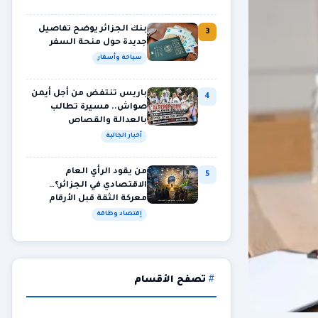
بنك الجزائر يوضح تفاصيل
3
جديدة حول منحة السفر
سياحة وأسفار
باريس تنتفض من أجل أيمن
4
صواش.. مسيرة تطالب
بالعدالة والقصاص
أخبار الجالية
من يقود الرأي العام
5
الاقتصادي في الجزائر؟…
معركة الثقة قبل الأرقام
إقتصاد وطاقة
تصفح الأقسام