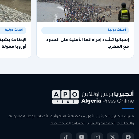
أحداث دولية
أحداث دولية
إسبانيا تشدد إجراءاتها الأمنية على الحدود
مع المغرب
أوروبا ممولة 
منبرك الإخباري الجزائري الأول — تغطية شاملة وآنية للأحداث الوطنية والدولية،
والتحليلات المعمقة والتقارير الميدانية المتخصصة.