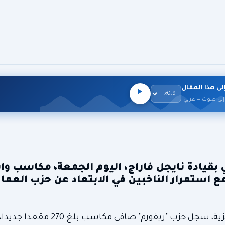
لى هذا المقال
إلى صوت — عربي
اح "ريفورم" Reform البريطاني بقيادة نايجل فاراج، اليوم الجمعة، مكا
، مع استمرار الناخبين في الابتعاد عن حزب العما
ومع فرز الأصوات في أكثر من ربع المجالس المحلية الإنجليزية، سجل ح