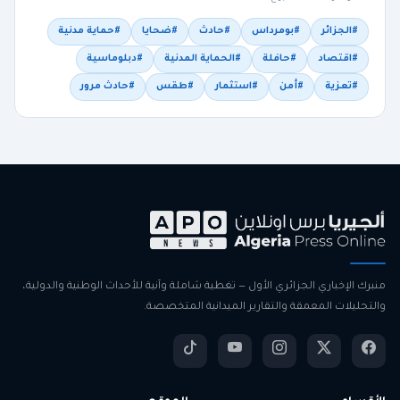
#الجزائر
#بومرداس
#حادث
#ضحايا
#حماية مدنية
#اقتصاد
#حافلة
#الحماية المدنية
#دبلوماسية
#تعزية
#أمن
#استثمار
#طقس
#حادث مرور
منبرك الإخباري الجزائري الأول — تغطية شاملة وآنية للأحداث الوطنية والدولية،
والتحليلات المعمقة والتقارير الميدانية المتخصصة.