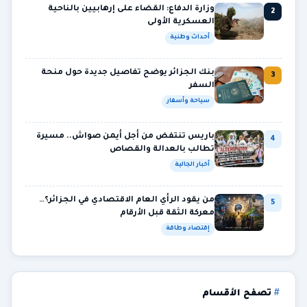
وزارة الدفاع: القضاء على إرهابيين بالناحية
2
العسكرية الأولى
أحداث وطنية
بنك الجزائر يوضح تفاصيل جديدة حول منحة
3
السفر
سياحة وأسفار
باريس تنتفض من أجل أيمن صواش.. مسيرة
4
تطالب بالعدالة والقصاص
أخبار الجالية
من يقود الرأي العام الاقتصادي في الجزائر؟…
5
معركة الثقة قبل الأرقام
إقتصاد وطاقة
تصفح الأقسام