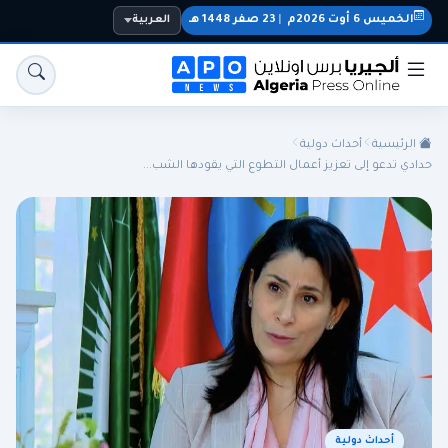
الخميس 6 أوت 2026م
|
23 صفر 1448 هـ
العربية
الرئيسية
أحداث دولية
حدادي تدعو إلى تعزيز أعمال التطوع التي يقودها الشب...
الجزائر
الجالية
المنتخب الوطني
سياسة
اقتصاد
رياضة
أحداث دولية