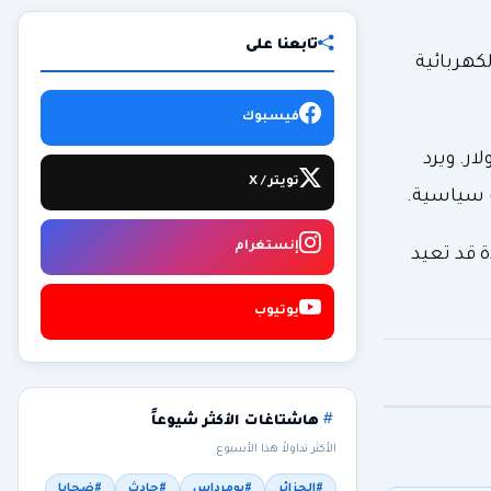
تابعنا على
كهربائية
فيسبوك
ماسك الست من عقود حكومية تتجاوز قيمتها 20 مليار دولار. ويرد
تويتر / X
ت سياسية.
إنستغرام
 قد تعيد
يوتيوب
هاشتاغات الأكثر شيوعاً
الأكثر تداولاً هذا الأسبوع
#الجزائر
#بومرداس
#حادث
#ضحايا