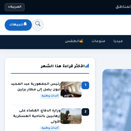
المناطق
العربية
تنبيهات
ميديا
منوعات
الطقس
الأكثر قراءة هذا الشهر
رئيس الجمهورية عبد المجيد
1
تبون يصل إلى مطار برلين
أحداث وطنية
وزارة الدفاع: القضاء على
2
إرهابيين بالناحية العسكرية
الأولى
أحداث وطنية