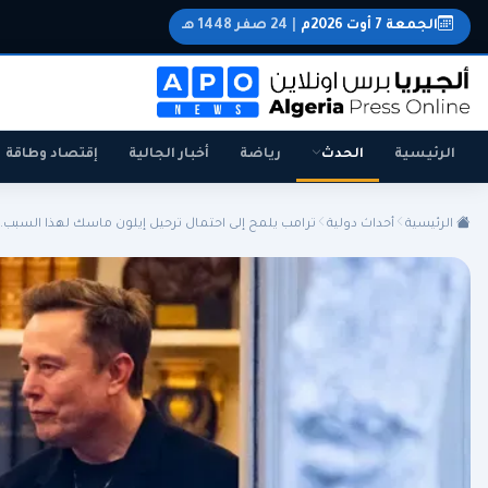
الجمعة 7 أوت 2026م
|
24 صفر 1448 هـ
الرئيسية
الحدث
رياضة
أخبار الجالية
إقتصاد وطاقة
الرئيسية
أحداث دولية
ترامب يلمح إلى احتمال ترحيل إيلون ماسك لهذا السبب..
الجزائر
الجالية
المنتخب الوطني
سياسة
اقتصاد