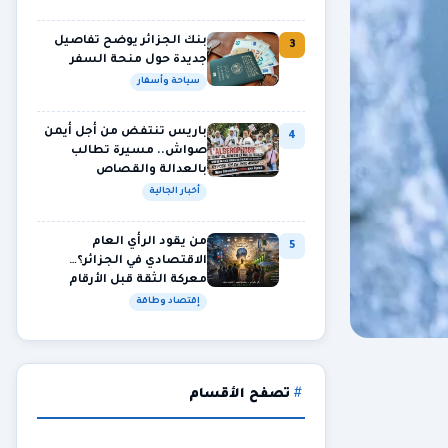
بنك الجزائر يوضح تفاصيل
3
جديدة حول منحة السفر
سياحة وأسفار
باريس تنتفض من أجل أيمن
4
صواش.. مسيرة تطالب
بالعدالة والقصاص
أخبار الجالية
من يقود الرأي العام
5
الاقتصادي في الجزائر؟…
معركة الثقة قبل الأرقام
إقتصاد وطاقة
تصفح الأقسام