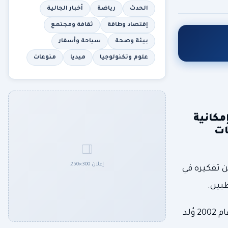
الحدث
رياضة
أخبار الجالية
إقتصاد وطاقة
ثقافة ومجتمع
بيئة وصحة
سياحة وأسفار
علوم وتكنولوجيا
ميديا
منوعات
مكانية
ات
إعلان 300×250
ن تفكيره في
طيين.
وفي رده على سؤال لأحد الصحفيين حول ما إذا كان سيبحث في مسألة ترحيل ماسك، الذي يحمل الجنسية الأمريكية منذ عام 2002 وُلد