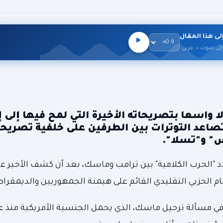
لى هذا المقال
إلى صوت — عربي
ا واسعا بتصريحاته الأخيرة التي لمح فيها إلى إ
 تصاعد التوترات بين الطرفين على خلفية تصريح
 و"تسلا".
دد "الحرب الكلامية" بين ترامب وماسك، بعد أن كشف الأخير ع
ام الحزبي التقليدي القائم على هيمنة الجمهوريين والديمقرا