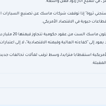
"، في تلميح أثار ردود فعل واسعة.
"ستجني ثروة" إذا توقفت شركات ماسك عن تصنيع السيارات ال
 قطاعات حيوية في الاقتصاد الأمريكي.
وبحسب صحيفة فاينانشال تايمز، فقد استفادت شركات إيلون 
ود إلى "كفاءته العالية وقيمته الاقتصادية"، لا إلى اعتبارا
مريكية استقطابا متزايدا، وسط ترقب لمآلات تحالفات جديدة
لمقبلة.