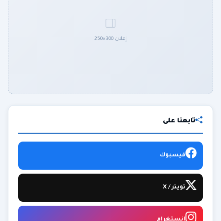
إعلان 300×250
تابعنا على
فيسبوك
تويتر / X
إنستغرام