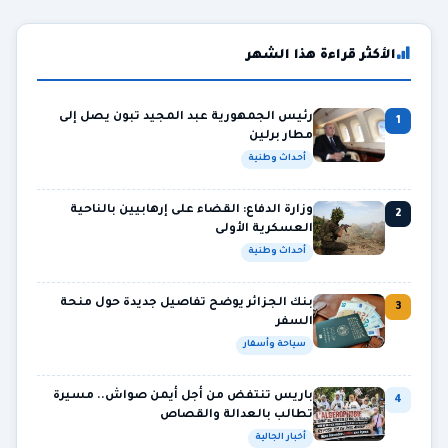
الأكثر قراءة هذا الشهر
رئيس الجمهورية عبد المجيد تبون يصل إلى
1
مطار برلين
أحداث وطنية
وزارة الدفاع: القضاء على إرهابيين بالناحية
2
العسكرية الأولى
أحداث وطنية
بنك الجزائر يوضح تفاصيل جديدة حول منحة
3
السفر
سياحة وأسفار
باريس تنتفض من أجل أيمن صواش.. مسيرة
4
تطالب بالعدالة والقصاص
أخبار الجالية