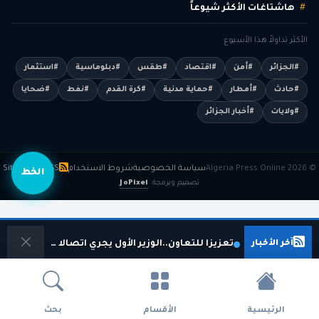
هاشتاغات الأكثر شيوعاً
الأكثر تداولاً هذا الأسبوع
#الجزائر
#أمن
#اقتصاد
#طقس
#دبلوماسية
#استثمار
#حادث
#أمطار
#حماية مدنية
#كرة القدم
#نفط
#ضحايا
#ولايات
#أخبار الجزائر
© 2026 Algeria Press Online
سياسة الخصوصية
شروط الاستخدام
RSS
Sitemap
الخط
تصميم وبرمجة
JoPixel
آخر الأخبار
تعزيزا للتعاون..الوزير الأول يجري اتصالا هاتفيا مع نظيره المالي
الرئيسية
الأقسام
بحث