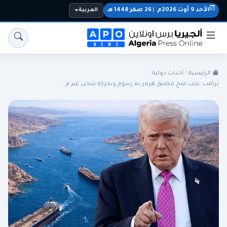
الأحد 9 أوت 2026م
|
26 صفر 1448 هـ
العربية
الرئيسية
أحداث دولية
ترامب: يجب فتح مضيق هرمز بلا رسوم وبحركة شحن غير م...
الجزائر
الجالية
المنتخب الوطني
سياسة
اقتصاد
رياضة