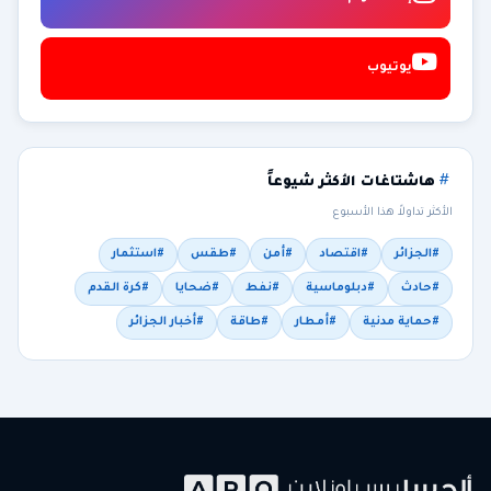
يوتيوب
هاشتاغات الأكثر شيوعاً
الأكثر تداولاً هذا الأسبوع
#الجزائر
#اقتصاد
#أمن
#طقس
#استثمار
#حادث
#دبلوماسية
#نفط
#ضحايا
#كرة القدم
#حماية مدنية
#أمطار
#طاقة
#أخبار الجزائر