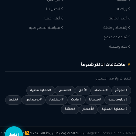
الحدث
من نحن
رياضة
اتصل بنا
أخبار الجالية
أعلن معنا
إقتصاد وطاقة
سياسة الخصوصية
ثقافة ومجتمع
بيئة وصحة
هاشتاغات الأكثر شيوعاً
الأكثر تداولاً هذا الأسبوع
#الجزائر
#اقتصاد
#أمن
#طقس
#حماية مدنية
#دبلوماسية
#ضحايا
#حادث
#استثمار
#بومرداس
#نفط
#الحماية المدنية
#أمطار
#طاقة
© 2026 Algeria Press Online
سياسة الخصوصية
شروط الاستخدام
RSS
Sitemap
الخط