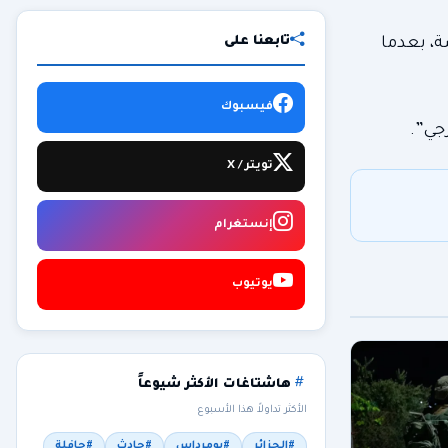
تابعنا على
ة، بعدما
فيسبوك
جي”.
تويتر / X
إنستغرام
يوتيوب
هاشتاغات الأكثر شيوعاً
الأكثر تداولاً هذا الأسبوع
#الجزائر
#بومرداس
#حادث
#حافلة