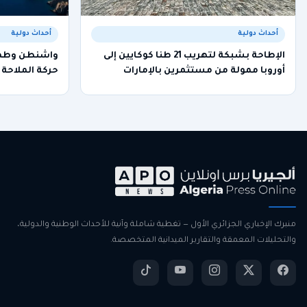
أحداث دولية
أحداث دولية
الإطاحة بشبكة لتهريب 21 طنا كوكايين إلى
واشنطن وطهرا
أوروبا ممولة من مستثمرين بالإمارات
حركة الملاحة
منبرك الإخباري الجزائري الأول — تغطية شاملة وآنية للأحداث الوطنية والدولية،
والتحليلات المعمقة والتقارير الميدانية المتخصصة.