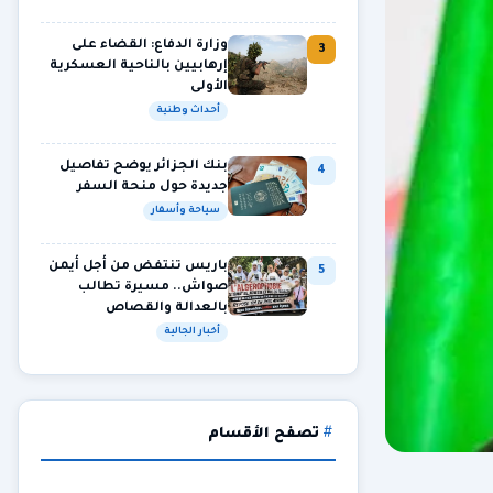
وزارة الدفاع: القضاء على
3
إرهابيين بالناحية العسكرية
الأولى
أحداث وطنية
بنك الجزائر يوضح تفاصيل
4
جديدة حول منحة السفر
سياحة وأسفار
باريس تنتفض من أجل أيمن
5
صواش.. مسيرة تطالب
بالعدالة والقصاص
أخبار الجالية
تصفح الأقسام