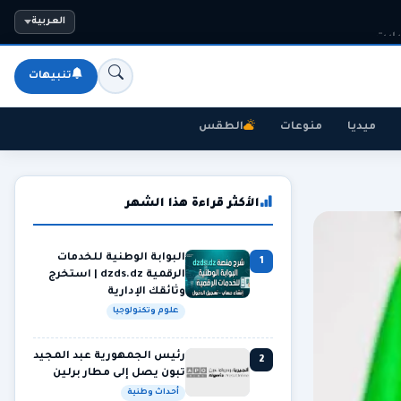
العربية
تنبيهات
ميديا
منوعات
الطقس
الأكثر قراءة هذا الشهر
البوابة الوطنية للخدمات
1
الرقمية dzds.dz | استخرج
وثائقك الإدارية
علوم وتكنولوجيا
رئيس الجمهورية عبد المجيد
2
تبون يصل إلى مطار برلين
أحداث وطنية