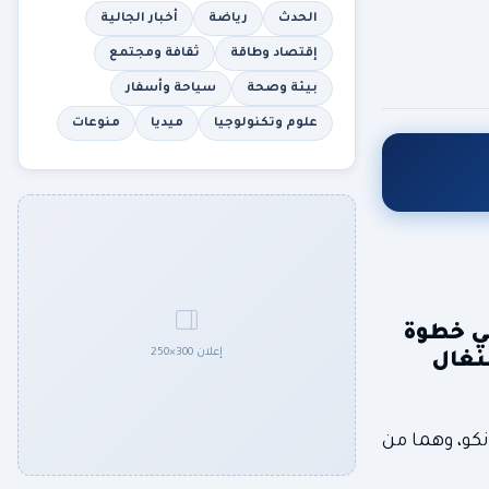
الحدث
رياضة
أخبار الجالية
إقتصاد وطاقة
ثقافة ومجتمع
بيئة وصحة
سياحة وأسفار
علوم وتكنولوجيا
ميديا
منوعات
في خطوة
إعلان 300×250
نغال
نكو، وهما من