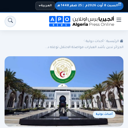
السبت 8 أوت 2026م
|
25 صفر 1448 هـ
العربية
الرئيسية
أحداث دولية
الجزائر تدين بأشد العبارات مواصلة الاحتلال توغله د...
الجزائر
الجالية
المنتخب الوطني
سياسة
اقتصاد
رياضة
أحداث دولية