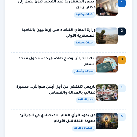
رئيس الجمهورية عبد المجيد تبون يصل إلى
1
مطار برلين
أحداث وطنية
وزارة الدفاع: القضاء على إرهابيين بالناحية
2
العسكرية الأولى
أحداث وطنية
بنك الجزائر يوضح تفاصيل جديدة حول منحة
3
السفر
سياحة وأسفار
باريس تنتفض من أجل أيمن صواش.. مسيرة
4
تطالب بالعدالة والقصاص
أخبار الجالية
من يقود الرأي العام الاقتصادي في الجزائر؟…
5
معركة الثقة قبل الأرقام
إقتصاد وطاقة