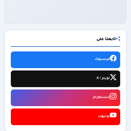
تابعنا على
فيسبوك
تويتر / X
إنستغرام
يوتيوب