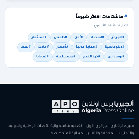
هاشتاغات الأكثر شيوعاً
الأكثر تداولاً هذا الأسبوع
#الجزائر
#اقتصاد
#أمن
#طقس
#استثمار
#دبلوماسية
#حماية مدنية
#أمطار
#حادث
#نفط
#بومرداس
#كرة القدم
#قسنطينة
#ضحايا
منبرك الإخباري الجزائري الأول — تغطية شاملة وآنية للأحداث الوطنية والدولية،
والتحليلات المعمقة والتقارير الميدانية المتخصصة.