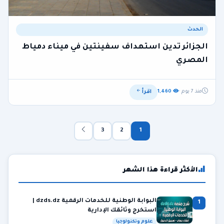
الحدث
الجزائر تدين استهداف سفينتين في ميناء دمياط
المصري
اقرأ
منذ 7 يوم ·
1,460
3
2
1
الأكثر قراءة هذا الشهر
البوابة الوطنية للخدمات الرقمية dzds.dz |
1
استخرج وثائقك الإدارية
علوم وتكنولوجيا