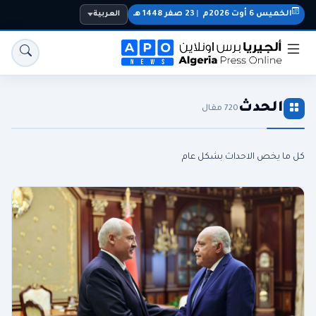
الخميس 6 أوت 2026م
|
23 صفر 1448 هـ
العربية
الحدث
720 مقال
كل ما يخص الاحداث بشكل عام
الجزائر
الجالية
المنتخب الوطني
سياسة
اقتصاد
رياضة