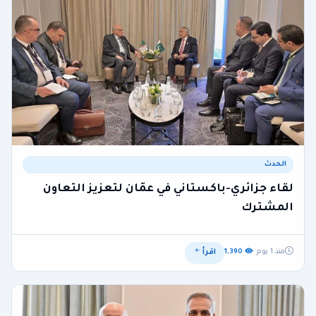
الحدث
لقاء جزائري-باكستاني في عمّان لتعزيز التعاون
المشترك
اقرأ
منذ 1 يوم ·
1,390