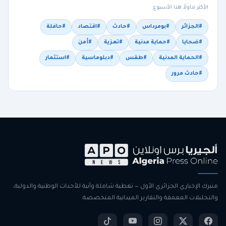
الأكثر تداولاً هذا الأسبوع
#الجزائر
#بومرداس
#حادث
#اقتصاد
#حافلة
#ضحايا
#حماية مدنية
#تعزية
#أمن
#الحماية المدنية
#طقس
#دبلوماسية
#استثمار
#حادث مرور
منبرك الإخباري الجزائري الأول — تغطية شاملة وآنية للأحداث الوطنية والدولية،
والتحليلات المعمقة والتقارير الميدانية المتخصصة.